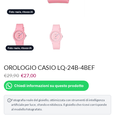
Foto reale, ritocco IA
Foto reale, ritocco IA
Foto reale, ritocco IA
OROLOGIO CASIO LQ-24B-4BEF
€
29,90
€
27,00
Chiedi informazioni su questo prodotto
Fotografia reale del gioiello, ottimizzata con strumenti di intelligenza
artificiale per luce, sfondo e nitidezza. Il gioiello che ricevi corrisponde
al modello fotografato.