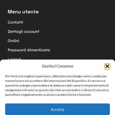
Menu utente
Contatti
Dettagli account
Ordini
Password dimenticata
Logout
Gestisci Consenso
Per fornire le migliori esperienze, utilizziamo tecnologie come i cookie per
memorizzare e/o accedere alle informazioni del dispositivo. Il consenso a
queste tecnologie ci permetterà di elaborare dati come il comportamento di
navigazione o ID unici su questo sito. Non acconsentire o ritirare il consenso
Copyright © 2024 Cucchy Gioielleria
può influire negativamente su alcune caratteristiche e funzioni.
Accetta