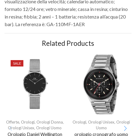
visualizzazione della velocità; calendario automatico;
formato 12/24 ore; vetro minerale; cassa in resina; cinturino
in resina; fibbia; 2 anni – 1 batteria; resistenza all’acqua (20
bar). La referenza è: GA-110MF-1AER
Related Products
SALE
Offerte
,
Orologi
,
Orologi Donna
,
Orologi
,
Orologi Unisex
,
Orologi
Orologi Unisex
,
Orologi Uomo
Uomo
Orologio Daniel Wellington
orologio cronografo uomo