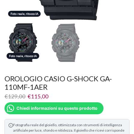
Foto reale, ritocco IA
Foto reale, ritocco IA
Foto reale, ritocco IA
OROLOGIO CASIO G-SHOCK GA-
110MF-1AER
€
129,00
€
115,00
Chiedi informazioni su questo prodotto
Fotografia reale del gioiello, ottimizzata con strumenti di intelligenza
artificiale per luce, sfondo e nitidezza. Il gioiello che ricevi corrisponde