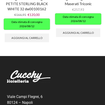
PETITE STERLING BLACK
Maserati Triconic
WHITE 32 dw00100162
€
257,93
€
166,95
€
120,00
Data stimata di consegna
2026/08/12
Data stimata di consegna
2026/08/12
AGGIUNGI AL CARRELLO
AGGIUNGI AL CARRELLO
Viale Campi Flegrei, 6
80124 – Napoli