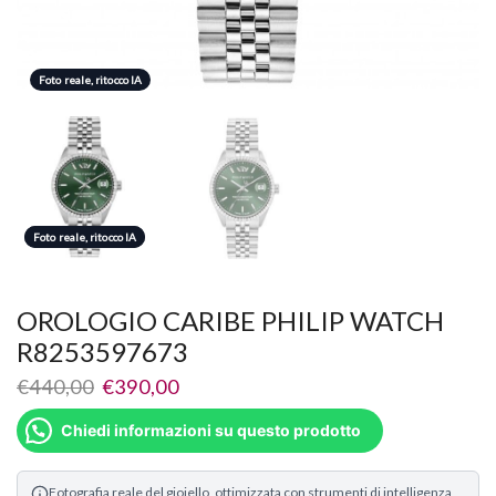
Foto reale, ritocco IA
Foto reale, ritocco IA
Foto reale, ritocco IA
OROLOGIO CARIBE PHILIP WATCH
R8253597673
€
440,00
€
390,00
Chiedi informazioni su questo prodotto
Fotografia reale del gioiello, ottimizzata con strumenti di intelligenza