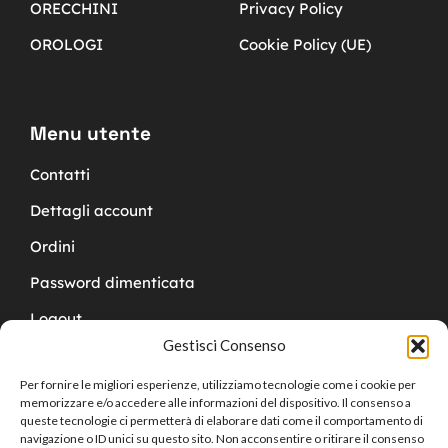
ORECCHINI
Privacy Policy
OROLOGI
Cookie Policy (UE)
Menu utente
Contatti
Dettagli account
Ordini
Password dimenticata
Logout
Gestisci Consenso
Per fornire le migliori esperienze, utilizziamo tecnologie come i cookie per
memorizzare e/o accedere alle informazioni del dispositivo. Il consenso a
queste tecnologie ci permetterà di elaborare dati come il comportamento di
navigazione o ID unici su questo sito. Non acconsentire o ritirare il consenso