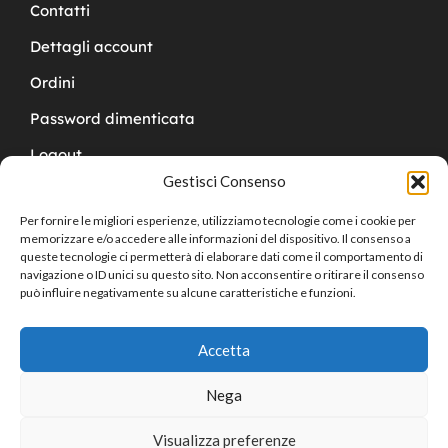
Contatti
Dettagli account
Ordini
Password dimenticata
Logout
Gestisci Consenso
Per fornire le migliori esperienze, utilizziamo tecnologie come i cookie per
memorizzare e/o accedere alle informazioni del dispositivo. Il consenso a
queste tecnologie ci permetterà di elaborare dati come il comportamento di
navigazione o ID unici su questo sito. Non acconsentire o ritirare il consenso
Copyright © 2024 Cucchy Gioielleria
può influire negativamente su alcune caratteristiche e funzioni.
Accetta
Nega
Visualizza preferenze