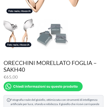
Foto reale, ritocco IA
Foto reale, ritocco IA
Foto reale, ritocco IA
ORECCHINI MORELLATO FOGLIA –
SAKH40
€
65,00
Chiedi informazioni su questo prodotto
Fotografia reale del gioiello, ottimizzata con strumenti di intelligenza
artificiale per luce, sfondo e nitidezza. Il gioiello che ricevi corrisponde