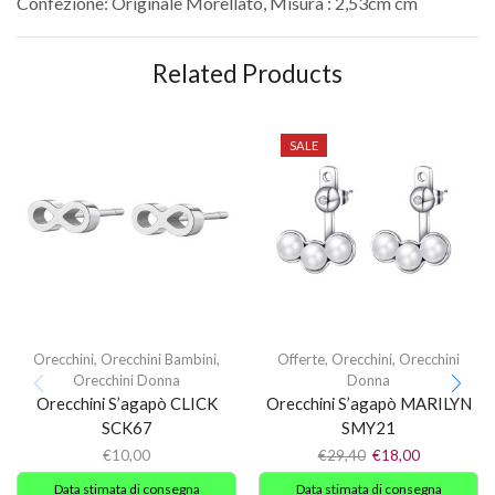
Confezione: Originale Morellato, Misura : 2,53cm cm
Related Products
SALE
Orecchini
,
Orecchini Bambini
,
Offerte
,
Orecchini
,
Orecchini
Orecchini Donna
Donna
Orecchini S’agapò CLICK
Orecchini S’agapò MARILYN
SCK67
SMY21
€
10,00
€
29,40
€
18,00
Data stimata di consegna
Data stimata di consegna