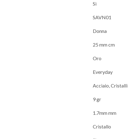
Sì
SAVN01
Donna
25 mm cm
Oro
Everyday
Acciaio, Cristalli
9 gr
1.7mm mm
Cristallo