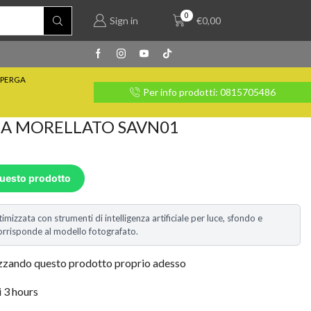
0
Sign in
€
0,00
PERGA
rate con Klarna
Per info prodotti: 0815705486
A MORELLATO SAVN01
questo prodotto
timizzata con strumenti di intelligenza artificiale per luce, sfondo e
i corrisponde al modello fotografato.
izzando questo prodotto proprio adesso
i 3 hours