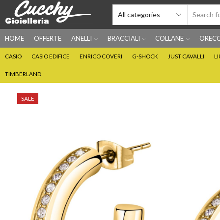
HOME
OFFERTE
ANELLI
BRACCIALI
COLLANE
ORECC
CASIO
CASIO EDIFICE
ENRICO COVERI
G-SHOCK
JUST CAVALLI
L
TIMBERLAND
SALE