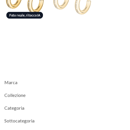
Foto reale, ritocco IA
Foto reale, ritocco IA
Marca
Collezione
Categoria
Sottocategoria