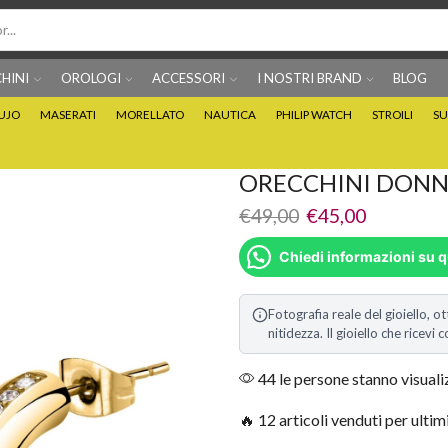
HINI
OROLOGI
ACCESSORI
I NOSTRI BRAND
BLOG
IUJO
MASERATI
MORELLATO
NAUTICA
PHILIP WATCH
STROILI
SU
Per info prodotti: 0815705486
Puoi Pagare anche 3 
ORECCHINI DONN
€
49,00
€
45,00
Chiedi informazioni su 
Fotografia reale del gioiello, ot
nitidezza. Il gioiello che ricev
44 le persone stanno visual
🔥 12 articoli venduti per ultim