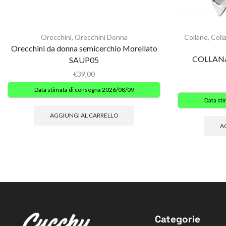
Orecchini
,
Orecchini Donna
Collane
,
Coll
Orecchini da donna semicerchio Morellato
COLLANA
SAUP05
€
39,00
Data stimata di consegna 2026/08/09
Data st
AGGIUNGI AL CARRELLO
A
Categorie