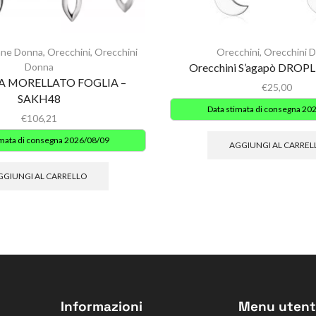
ane Donna
,
Orecchini
,
Orecchini
Orecchini
,
Orecchini 
Donna
Orecchini S’agapò DROP
 MORELLATO FOGLIA –
€
25,00
SAKH48
Data stimata di consegna 20
€
106,21
imata di consegna 2026/08/09
AGGIUNGI AL CARREL
GGIUNGI AL CARRELLO
Informazioni
Menu utent