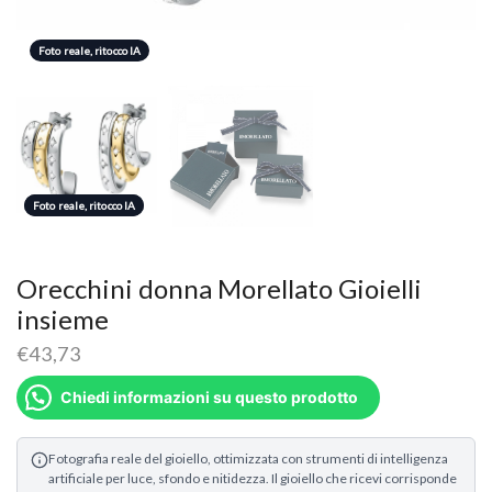
Foto reale, ritocco IA
Foto reale, ritocco IA
Foto reale, ritocco IA
Orecchini donna Morellato Gioielli
insieme
€
43,73
Chiedi informazioni su questo prodotto
Fotografia reale del gioiello, ottimizzata con strumenti di intelligenza
artificiale per luce, sfondo e nitidezza. Il gioiello che ricevi corrisponde