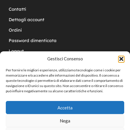
Contatti
Dettagli account
Ordini
Password dimenticata
Logout
Gestisci Consenso
Per fornire le migliori esperienze, utilizziamo tecnologie come i cookie per
memorizzare e/o accedere alle informazioni del dispositivo. Il consenso a
queste tecnologie ci permetterà di elaborare dati come il comportamento di
navigazione o ID unici su questo sito. Non acconsentire o ritirare il consenso
Copyright © 2024 Cucchy Gioielleria
può influire negativamente su alcune caratteristiche e funzioni.
Accetta
Nega