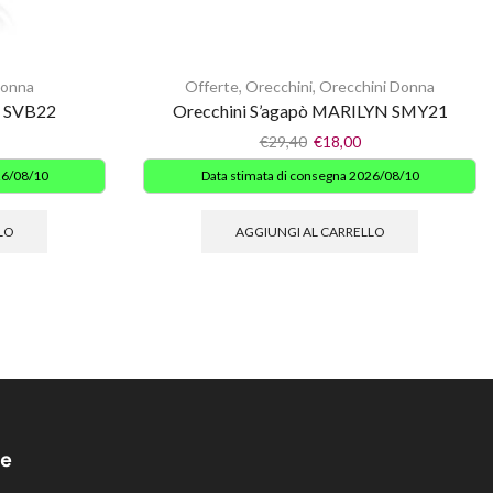
Donna
Offerte
,
Orecchini
,
Orecchini Donna
ò SVB22
Orecchini S’agapò MARILYN SMY21
€
29,40
€
18,00
26/08/10
Data stimata di consegna 2026/08/10
LO
AGGIUNGI AL CARRELLO
e