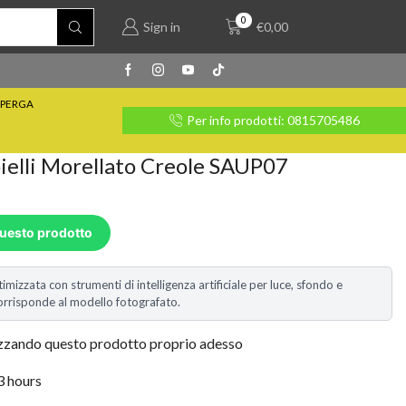
0
Sign in
€
0,00
PERGA
rate con Klarna
Per info prodotti: 0815705486
ielli Morellato Creole SAUP07
questo prodotto
timizzata con strumenti di intelligenza artificiale per luce, sfondo e
i corrisponde al modello fotografato.
izzando questo prodotto proprio adesso
 3 hours