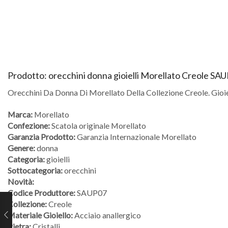
Prodotto: orecchini donna gioielli Morellato Creole SA
Orecchini Da Donna Di Morellato Della Collezione Creole. Gioie
Marca:
Morellato
Confezione:
Scatola originale Morellato
Garanzia Prodotto:
Garanzia Internazionale Morellato
Genere:
donna
Categoria:
gioielli
Sottocategoria:
orecchini
Novità:
Codice Produttore:
SAUP07
Collezione:
Creole
Materiale Gioiello:
Acciaio anallergico
Pietra:
Cristalli