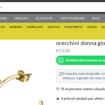
HINI
OROLOGI
ACCESSORI
I NOSTRI BRAND
BLOG
IUJO
MASERATI
MORELLATO
NAUTICA
PHILIP WATCH
STROILI
SU
Per info prodotti: 0815705486
Puoi Pagare anche 3 
orecchini donna gio
€
53,00
Chiedi informazioni su 
Fotografia reale del gioiello, ot
nitidezza. Il gioiello che ricev
35 le persone stanno visual
🔥 3 articoli venduti per ultimi