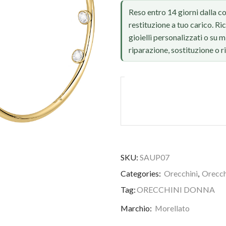
Reso entro 14 giorni dalla c
restituzione a tuo carico. Ri
gioielli personalizzati o su
riparazione, sostituzione o 
SKU:
SAUP07
Categories:
Orecchini
,
Orecch
Tag:
ORECCHINI DONNA
Marchio:
Morellato