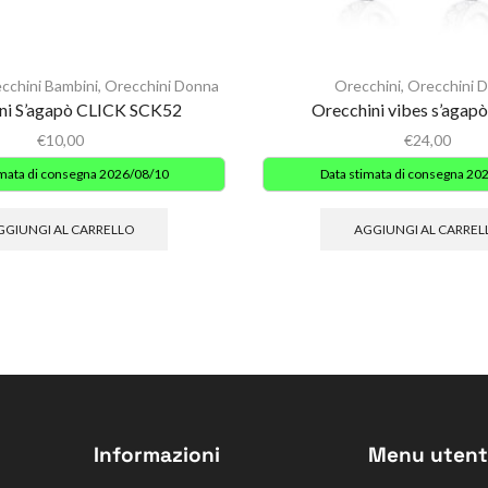
cchini Bambini
,
Orecchini Donna
Orecchini
,
Orecchini 
ni S’agapò CLICK SCK52
Orecchini vibes s’agap
€
10,00
€
24,00
imata di consegna 2026/08/10
Data stimata di consegna 20
GGIUNGI AL CARRELLO
AGGIUNGI AL CARREL
Informazioni
Menu utent