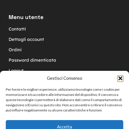
Menu utente
Contatti
Dettagli account
Ordini
Password dimenticata
Logout
Gestisci Consenso
Per fornire le migliori esperienze, utilizziamo tecnologie come i cookie per
memorizzare e/o accedere alle informazioni del dispositivo. Il consenso a
queste tecnologie ci permetterà di elaborare dati come il comportamento di
navigazione o ID unici su questo sito. Non acconsentire o ritirare il consenso
Copyright © 2024 Cucchy Gioielleria
può influire negativamente su alcune caratteristiche e funzioni.
Accetta