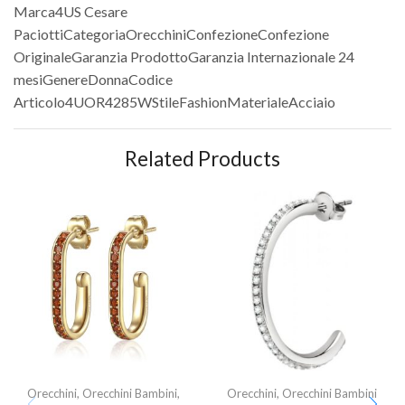
Marca4US Cesare
PaciottiCategoriaOrecchiniConfezioneConfezione
OriginaleGaranzia ProdottoGaranzia Internazionale 24
mesiGenereDonnaCodice
Articolo4UOR4285WStileFashionMaterialeAcciaio
Related Products
Orecchini
,
Orecchini Bambini
,
Orecchini
,
Orecchini Bambini