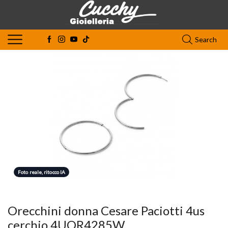
Search
Foto reale, ritocco IA
Orecchini donna Cesare Paciotti 4us
cerchio 4UOR4285W