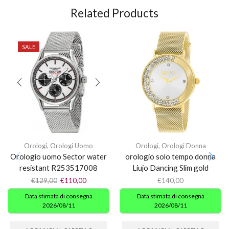
Related Products
SALE
Orologi
,
Orologi Uomo
Orologi
,
Orologi Donna
Orologio uomo Sector water
orologio solo tempo donna
resistant R253517008
Liujo Dancing Slim gold
€
129,00
€
110,00
€
140,00
Data stimata di consegna
Data stimata di consegna
2026/08/11
2026/08/11