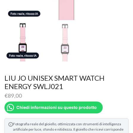
Foto reale, ritocco IA
Foto reale, ritocco IA
Foto reale, ritocco IA
LIU JO UNISEX SMART WATCH
ENERGY SWLJ021
€
89,00
Chiedi informazioni su questo prodotto
Fotografia reale del gioiello, ottimizzata con strumenti di intelligenza
artificiale per luce, sfondo e nitidezza. Il gioiello che ricevi corrisponde