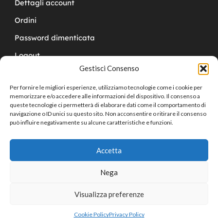
Dettagli account
Ordini
Password dimenticata
Logout
Gestisci Consenso
Per fornire le migliori esperienze, utilizziamo tecnologie come i cookie per
memorizzare e/o accedere alle informazioni del dispositivo. Il consenso a
queste tecnologie ci permetterà di elaborare dati come il comportamento di
navigazione o ID unici su questo sito. Non acconsentire o ritirare il consenso
Copyright © 2024 Cucchy Gioielleria
può influire negativamente su alcune caratteristiche e funzioni.
Accetta
Nega
Visualizza preferenze
0
Cookie Policy
Privacy Policy
Home
Shop
Cart
Sign in