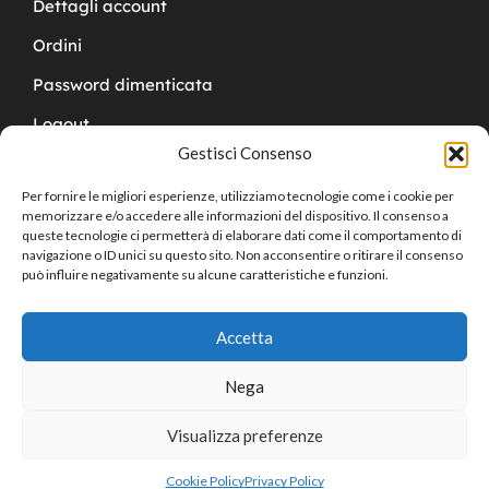
Dettagli account
Ordini
Password dimenticata
Logout
Gestisci Consenso
Per fornire le migliori esperienze, utilizziamo tecnologie come i cookie per
memorizzare e/o accedere alle informazioni del dispositivo. Il consenso a
queste tecnologie ci permetterà di elaborare dati come il comportamento di
navigazione o ID unici su questo sito. Non acconsentire o ritirare il consenso
Copyright © 2024 Cucchy Gioielleria
può influire negativamente su alcune caratteristiche e funzioni.
Accetta
Nega
Visualizza preferenze
0
Cookie Policy
Privacy Policy
Home
Shop
Cart
Sign in