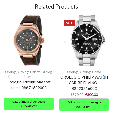
Related Products
SALE
Orologi
,
Orologi Unisex
,
Orologi
Orologi
,
Orologi Uomo
Uomo
OROLOGIO PHILIP WATCH
Orologio Triconic Maserati
CARIBE DIVING –
uomo R8871639003
R8223216003
€
266,86
€
890,00
€
800,00
Data stimata di consegna
Data stimata di consegna
2026/08/12
2026/08/12