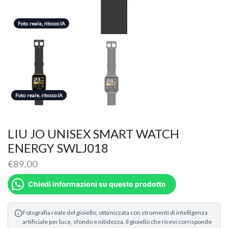
Foto reale, ritocco IA
Foto reale, ritocco IA
Foto reale, ritocco IA
LIU JO UNISEX SMART WATCH
ENERGY SWLJ018
€
89,00
Chiedi informazioni su questo prodotto
Fotografia reale del gioiello, ottimizzata con strumenti di intelligenza
artificiale per luce, sfondo e nitidezza. Il gioiello che ricevi corrisponde