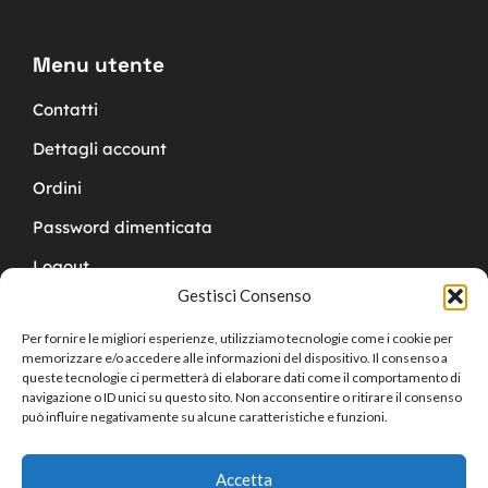
Menu utente
Contatti
Dettagli account
Ordini
Password dimenticata
Logout
Gestisci Consenso
Per fornire le migliori esperienze, utilizziamo tecnologie come i cookie per
memorizzare e/o accedere alle informazioni del dispositivo. Il consenso a
queste tecnologie ci permetterà di elaborare dati come il comportamento di
navigazione o ID unici su questo sito. Non acconsentire o ritirare il consenso
Copyright © 2024 Cucchy Gioielleria
può influire negativamente su alcune caratteristiche e funzioni.
Accetta