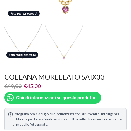
Foto reale, ritocco IA
Foto reale, ritocco IA
Foto reale, ritocco IA
COLLANA MORELLATO SAIX33
€
49,00
€
45,00
Chiedi informazioni su questo prodotto
Fotografia reale del gioiello, ottimizzata con strumenti di intelligenza
artificiale per luce, sfondo e nitidezza. Il gioiello che ricevi corrisponde
al modello fotografato.