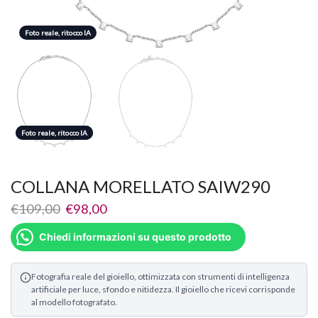
Foto reale, ritocco IA
Foto reale, ritocco IA
Foto reale, ritocco IA
COLLANA MORELLATO SAIW290
€
109,00
€
98,00
Chiedi informazioni su questo prodotto
Fotografia reale del gioiello, ottimizzata con strumenti di intelligenza
artificiale per luce, sfondo e nitidezza. Il gioiello che ricevi corrisponde
al modello fotografato.