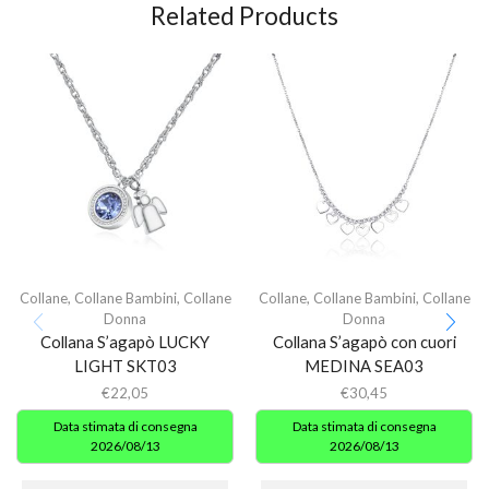
Related Products
Collane
,
Collane Bambini
,
Collane
Collane
,
Collane Bambini
,
Collane
Donna
Donna
Collana S’agapò LUCKY
Collana S’agapò con cuori
LIGHT SKT03
MEDINA SEA03
€
22,05
€
30,45
Data stimata di consegna
Data stimata di consegna
2026/08/13
2026/08/13