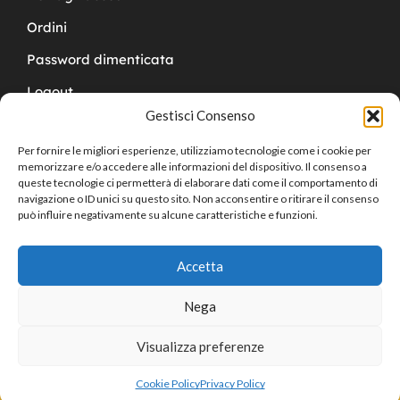
Ordini
Password dimenticata
Logout
Gestisci Consenso
Per fornire le migliori esperienze, utilizziamo tecnologie come i cookie per
memorizzare e/o accedere alle informazioni del dispositivo. Il consenso a
queste tecnologie ci permetterà di elaborare dati come il comportamento di
navigazione o ID unici su questo sito. Non acconsentire o ritirare il consenso
Copyright © 2024 Cucchy Gioielleria
può influire negativamente su alcune caratteristiche e funzioni.
Accetta
Nega
Visualizza preferenze
0
Cookie Policy
Privacy Policy
Home
Shop
Cart
Sign in