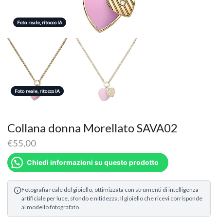
Foto reale, ritocco IA
Foto reale, ritocco IA
Foto reale, ritocco IA
Collana donna Morellato SAVA02
€
55,00
Chiedi informazioni su questo prodotto
Fotografia reale del gioiello, ottimizzata con strumenti di intelligenza
artificiale per luce, sfondo e nitidezza. Il gioiello che ricevi corrisponde
al modello fotografato.