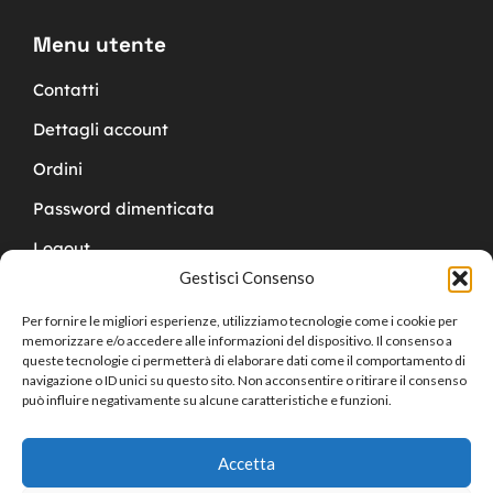
Menu utente
Contatti
Dettagli account
Ordini
Password dimenticata
Logout
Gestisci Consenso
Per fornire le migliori esperienze, utilizziamo tecnologie come i cookie per
memorizzare e/o accedere alle informazioni del dispositivo. Il consenso a
queste tecnologie ci permetterà di elaborare dati come il comportamento di
navigazione o ID unici su questo sito. Non acconsentire o ritirare il consenso
Copyright © 2024 Cucchy Gioielleria
può influire negativamente su alcune caratteristiche e funzioni.
Accetta