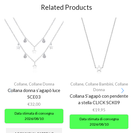
Related Products
Collane
,
Collane Donna
Collane
,
Collane Bambini
,
Collane
Donna
Collana donna s’agapò luce
Collana S’agapò con pendente
SCE03
a stella CLICK SCK09
€
32,00
€
19,95
Data stimata di consegna
2026/08/10
Data stimata di consegna
2026/08/10