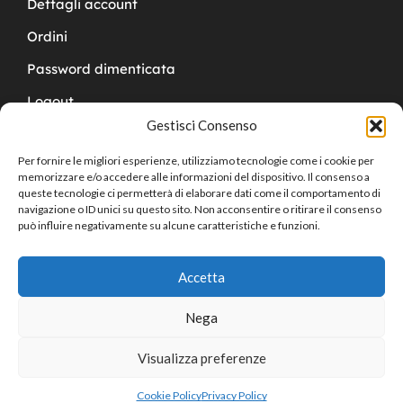
Dettagli account
Ordini
Password dimenticata
Logout
Gestisci Consenso
Per fornire le migliori esperienze, utilizziamo tecnologie come i cookie per
memorizzare e/o accedere alle informazioni del dispositivo. Il consenso a
queste tecnologie ci permetterà di elaborare dati come il comportamento di
navigazione o ID unici su questo sito. Non acconsentire o ritirare il consenso
Copyright © 2024 Cucchy Gioielleria
può influire negativamente su alcune caratteristiche e funzioni.
Accetta
Nega
Visualizza preferenze
0
Cookie Policy
Privacy Policy
Home
Shop
Cart
Sign in