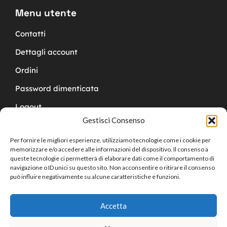
Menu utente
Contatti
Dettagli account
Ordini
Password dimenticata
Logout
Gestisci Consenso
Per fornire le migliori esperienze, utilizziamo tecnologie come i cookie per
memorizzare e/o accedere alle informazioni del dispositivo. Il consenso a
queste tecnologie ci permetterà di elaborare dati come il comportamento di
navigazione o ID unici su questo sito. Non acconsentire o ritirare il consenso
Copyright © 2024 Cucchy Gioielleria
può influire negativamente su alcune caratteristiche e funzioni.
Accetta