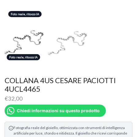
Foto reale, ritocco IA
Foto reale, ritocco IA
Foto reale, ritocco IA
COLLANA 4US CESARE PACIOTTI
4UCL4465
€
32,00
Chiedi informazioni su questo prodotto
Fotografia reale del gioiello, ottimizzata con strumenti di intelligenza
artificiale per luce, sfondo e nitidezza. Il gioiello che ricevi corrisponde