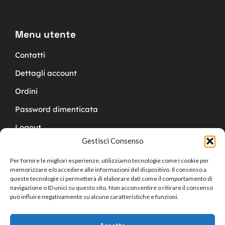
Menu utente
Contatti
Dettagli account
Ordini
Password dimenticata
Logout
Gestisci Consenso
Per fornire le migliori esperienze, utilizziamo tecnologie come i cookie per
memorizzare e/o accedere alle informazioni del dispositivo. Il consenso a
queste tecnologie ci permetterà di elaborare dati come il comportamento di
navigazione o ID unici su questo sito. Non acconsentire o ritirare il consenso
Copyright © 2024 Cucchy Gioielleria
può influire negativamente su alcune caratteristiche e funzioni.