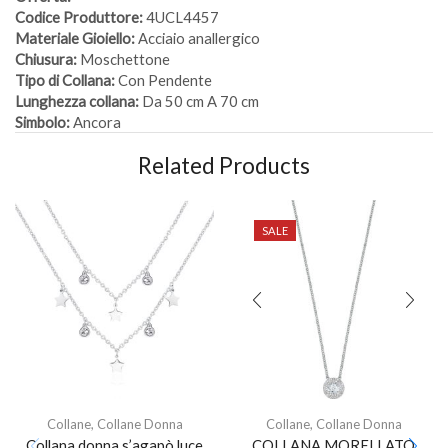
Codice Produttore:
4UCL4457
Materiale Gioiello:
Acciaio anallergico
Chiusura:
Moschettone
Tipo di Collana:
Con Pendente
Lunghezza collana:
Da 50 cm A 70 cm
Simbolo:
Ancora
Related Products
SALE
Collane
,
Collane Donna
Collane
,
Collane Donna
Collana donna s’agapò luce
COLLANA MORELLATO