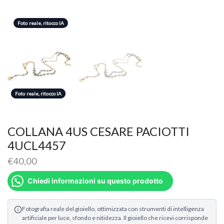
Foto reale, ritocco IA
Foto reale, ritocco IA
Foto reale, ritocco IA
COLLANA 4US CESARE PACIOTTI
4UCL4457
€
40,00
Chiedi informazioni su questo prodotto
Fotografia reale del gioiello, ottimizzata con strumenti di intelligenza
artificiale per luce, sfondo e nitidezza. Il gioiello che ricevi corrisponde