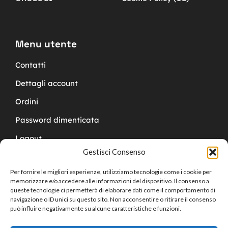
Menu utente
Contatti
Dettagli account
Ordini
Password dimenticata
Logout
Gestisci Consenso
Per fornire le migliori esperienze, utilizziamo tecnologie come i cookie per
memorizzare e/o accedere alle informazioni del dispositivo. Il consenso a
queste tecnologie ci permetterà di elaborare dati come il comportamento di
navigazione o ID unici su questo sito. Non acconsentire o ritirare il consenso
Copyright © 2024 Cucchy Gioielleria
può influire negativamente su alcune caratteristiche e funzioni.