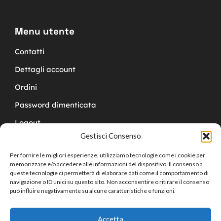
Menu utente
Contatti
Dettagli account
Ordini
Password dimenticata
Logout
Gestisci Consenso
Per fornire le migliori esperienze, utilizziamo tecnologie come i cookie per
memorizzare e/o accedere alle informazioni del dispositivo. Il consenso a
queste tecnologie ci permetterà di elaborare dati come il comportamento di
navigazione o ID unici su questo sito. Non acconsentire o ritirare il consenso
Copyright © 2024 Cucchy Gioielleria
può influire negativamente su alcune caratteristiche e funzioni.
Accetta