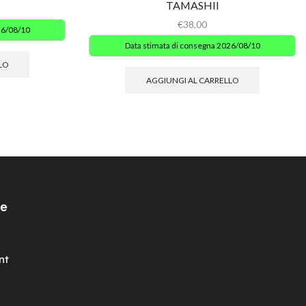
TAMASHII
€
38,00
26/08/10
Data stimata di consegna 2026/08/10
LO
AGGIUNGI AL CARRELLO
e
nt