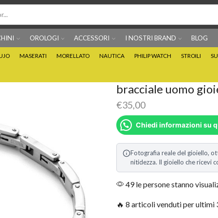
HINI
OROLOGI
ACCESSORI
I NOSTRI BRAND
BLOG
IUJO
MASERATI
MORELLATO
NAUTICA
PHILIP WATCH
STROILI
SU
Per info prodotti: 0815705486
Puoi Pagare anche 3 
bracciale uomo gio
€
35,00
Chiedi informazioni su 
Fotografia reale del gioiello, ot
nitidezza. Il gioiello che ricev
49 le persone stanno visual
🔥 8 articoli venduti per ultimi