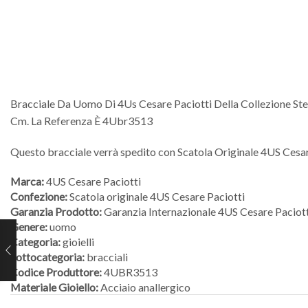
Bracciale Da Uomo Di 4Us Cesare Paciotti Della Collezione Stee
Cm. La Referenza È 4Ubr3513
Questo bracciale verrà spedito con Scatola Originale 4US Cesar
Marca:
4US Cesare Paciotti
Confezione:
Scatola originale 4US Cesare Paciotti
Garanzia Prodotto:
Garanzia Internazionale 4US Cesare Paciott
Genere:
uomo
Categoria:
gioielli
Sottocategoria:
bracciali
Codice Produttore:
4UBR3513
Materiale Gioiello:
Acciaio anallergico