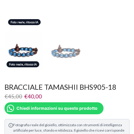
Foto reale, ritocco IA
Foto reale, ritocco IA
Foto reale, ritocco IA
BRACCIALE TAMASHII BHS905-18
€
45,00
€
40,00
Chiedi informazioni su questo prodotto
Fotografia reale del gioiello, ottimizzata con strumenti di intelligenza
artificiale per luce, sfondo e nitidezza. Il gioiello che ricevi corrisponde