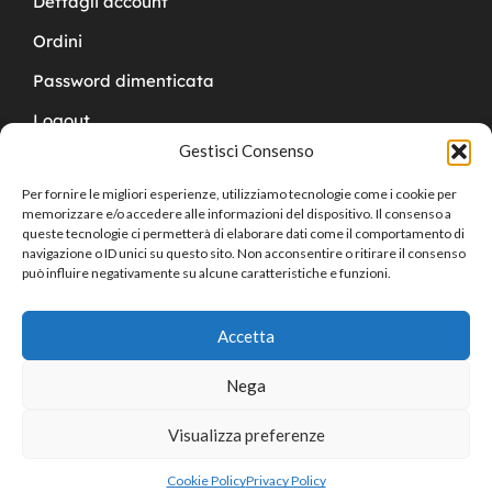
Dettagli account
Ordini
Password dimenticata
Logout
Gestisci Consenso
Per fornire le migliori esperienze, utilizziamo tecnologie come i cookie per
memorizzare e/o accedere alle informazioni del dispositivo. Il consenso a
queste tecnologie ci permetterà di elaborare dati come il comportamento di
navigazione o ID unici su questo sito. Non acconsentire o ritirare il consenso
Copyright © 2024 Cucchy Gioielleria
può influire negativamente su alcune caratteristiche e funzioni.
Accetta
Nega
Visualizza preferenze
0
Cookie Policy
Privacy Policy
Home
Shop
Cart
Sign in