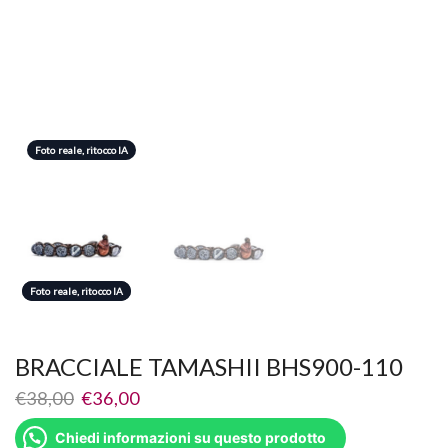
Foto reale, ritocco IA
Foto reale, ritocco IA
Foto reale, ritocco IA
BRACCIALE TAMASHII BHS900-110
€
38,00
€
36,00
Chiedi informazioni su questo prodotto