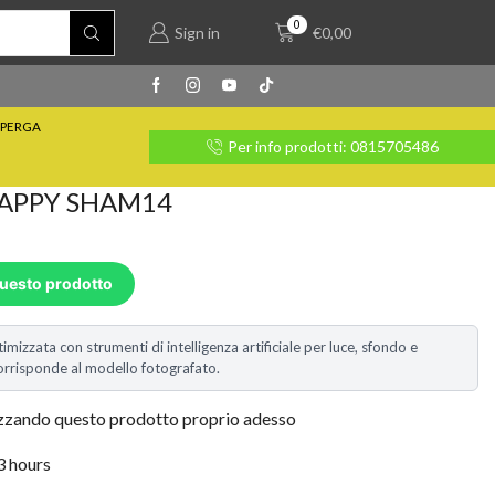
0
Sign in
€
0,00
PERGA
rate con Klarna
Per info prodotti: 0815705486
 HAPPY SHAM14
questo prodotto
timizzata con strumenti di intelligenza artificiale per luce, sfondo e
i corrisponde al modello fotografato.
izzando questo prodotto proprio adesso
 3 hours