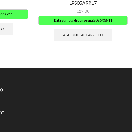
LPS05ARR17
€
29,00
26/08/11
Data stimata di consegna 2026/08/11
LO
AGGIUNGI AL CARRELLO
e
nt