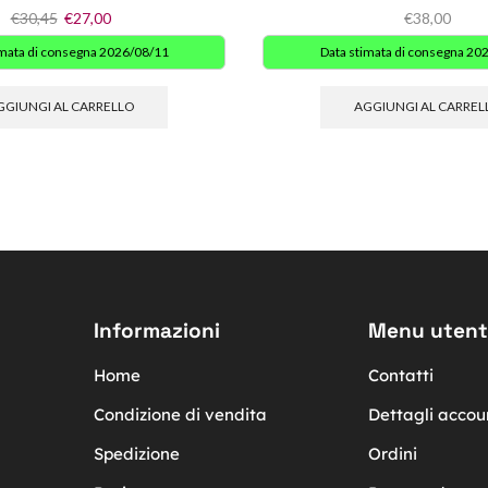
€
30,45
€
27,00
€
38,00
imata di consegna 2026/08/11
Data stimata di consegna 20
GGIUNGI AL CARRELLO
AGGIUNGI AL CARREL
Informazioni
Menu utent
Home
Contatti
Condizione di vendita
Dettagli accou
Spedizione
Ordini