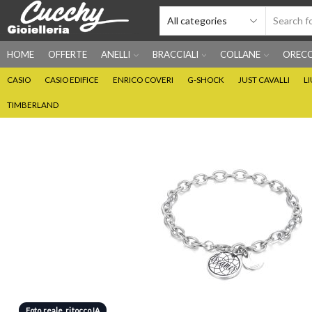
HOME
OFFERTE
ANELLI
BRACCIALI
COLLANE
ORECC
CASIO
CASIO EDIFICE
ENRICO COVERI
G-SHOCK
JUST CAVALLI
L
TIMBERLAND
Foto reale, ritocco IA