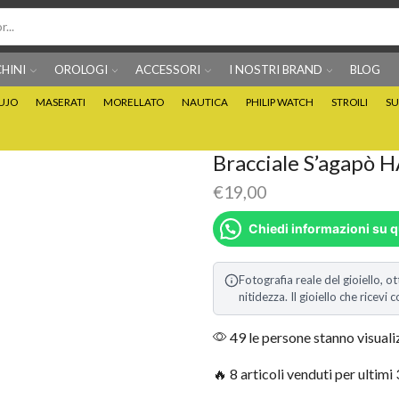
HINI
OROLOGI
ACCESSORI
I NOSTRI BRAND
BLOG
IUJO
MASERATI
MORELLATO
NAUTICA
PHILIP WATCH
STROILI
SU
Per info prodotti: 0815705486
Puoi Pagare anche 3 
Bracciale S’agapò
€
19,00
Chiedi informazioni su 
Fotografia reale del gioiello, ot
nitidezza. Il gioiello che ricev
49 le persone stanno visual
🔥 8 articoli venduti per ultimi