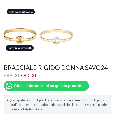
Foto reale, ritocco IA
Foto reale, ritocco IA
Foto reale, ritocco IA
BRACCIALE RIGIDO DONNA SAVO24
€
89,00
€
80,00
Chiedi informazioni su questo prodotto
Fotografia reale del gioiello, ottimizzata con strumenti di intelligenza
artificiale per luce, sfondo e nitidezza. Il gioiello che ricevi corrisponde
al modello fotografato.