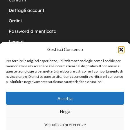
Dettagli account
Ordini
Password dimenticata
Logout
Gestisci Consenso
Per fornire le migliori esperienze, utilizziamo tecnologie come i cookie per
memorizzare e/o accedere alle informazioni del dispositivo. Il consenso a
queste tecnologie ci permetterà di elaborare dati come il comportamento di
navigazione o ID unici su questo sito. Non acconsentire o ritirare il consenso
Copyright © 2024 Cucchy Gioielleria
può influire negativamente su alcune caratteristiche e funzioni.
Accetta
Nega
Visualizza preferenze
0