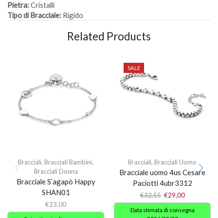
Pietra:
Cristalli
Tipo di Bracciale:
Rigido
Related Products
SALE
Bracciali
,
Bracciali Bambini
,
Bracciali
,
Bracciali Uomo
Bracciali Donna
Bracciale uomo 4us Cesare
Bracciale S’agapò Happy
Paciotti 4ubr3312
SHAN01
€
32,55
€
29,00
€
23,00
Data stimata di consegna