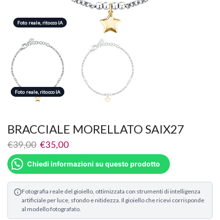
Foto reale, ritocco IA
Foto reale, ritocco IA
Foto reale, ritocco IA
BRACCIALE MORELLATO SAIX27
€
39,00
€
35,00
Chiedi informazioni su questo prodotto
Fotografia reale del gioiello, ottimizzata con strumenti di intelligenza
artificiale per luce, sfondo e nitidezza. Il gioiello che ricevi corrisponde
al modello fotografato.