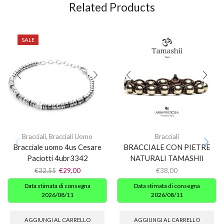
Related Products
SALE
Bracciali
,
Bracciali Uomo
Bracciali
Bracciale uomo 4us Cesare
BRACCIALE CON PIETRE
Paciotti 4ubr3342
NATURALI TAMASHII
€
32,55
€
29,00
€
38,00
Data stimata di consegna
Data stimata di consegna
2026/08/11
2026/08/11
AGGIUNGI AL CARRELLO
AGGIUNGI AL CARRELLO