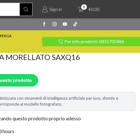
0
Sign in
€
0,00
PERGA
rate con Klarna
Per info prodotti: 0815705486
A MORELLATO SAXQ16
questo prodotto
timizzata con strumenti di intelligenza artificiale per luce, sfondo e
i corrisponde al modello fotografato.
zzando questo prodotto proprio adesso
 3 hours