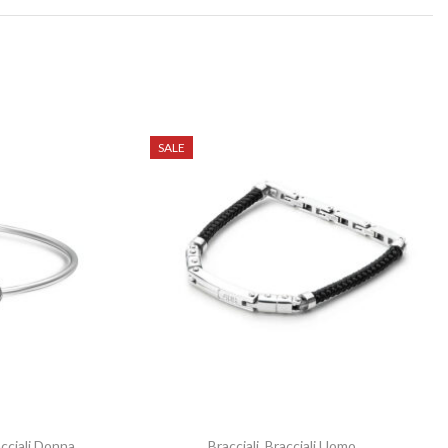
SALE
cciali Donna
Bracciali
,
Bracciali Uomo