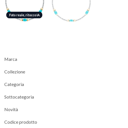
Foto reale, ritocco IA
Foto reale, ritocco IA
Marca
Collezione
Categoria
Sottocategoria
Novità
Codice prodotto