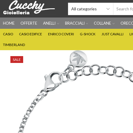
HOME
OFFERTE
ANELLI
BRACCIALI
COLLANE
ORECC
CASIO
CASIO EDIFICE
ENRICO COVERI
G-SHOCK
JUST CAVALLI
L
TIMBERLAND
SALE