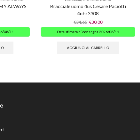
BE MY ALWAYS
Bracciale uomo 4us Cesare Paciotti
4ubr3308
€
34,65
€
30,00
26/08/11
Data stimata di consegna 2026/08/11
LO
AGGIUNGI AL CARRELLO
e
nt