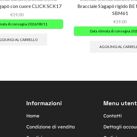
agapò con cuore CLICK SCK17
Bracciale S’agapò rigido 
SBM61
€
19,00
€
19,00
imata di consegna 2026/08/11
Data stimata di consegna 20
GGIUNGI AL CARRELLO
AGGIUNGI AL CARREL
Informazioni
Menu utent
Home
Contatti
Condizione di vendita
Dettagli accou