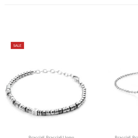
SALE
Bracciali
,
Bracciali Uomo
Bracciali
,
Br