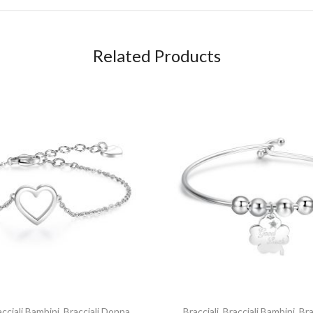
Related Products
acciali Bambini
,
Bracciali Donna
Bracciali
,
Bracciali Bambini
,
Bra