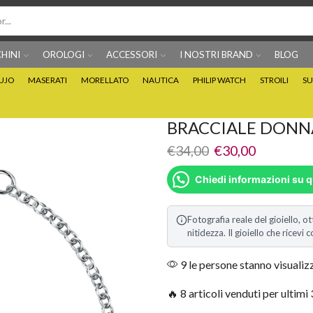
HINI
OROLOGI
ACCESSORI
I NOSTRI BRAND
BLOG
IUJO
MASERATI
MORELLATO
NAUTICA
PHILIP WATCH
STROILI
SU
Per info prodotti: 0815705486
Puoi Pagare anche 3 
BRACCIALE DONN
€
34,00
€
30,00
Chiedi informazioni su 
Fotografia reale del gioiello, ot
nitidezza. Il gioiello che ricev
9 le persone stanno visuali
🔥 8 articoli venduti per ultimi