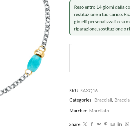
Reso entro 14 giorni dalla c
restituzione a tuo carico. Ri
gioielli personalizzati o su
riparazione, sostituzione o 
SKU:
SAXQ16
Foto reale, ritocco IA
Categories:
Bracciali
,
Braccia
Marchio:
Morellato
Share: