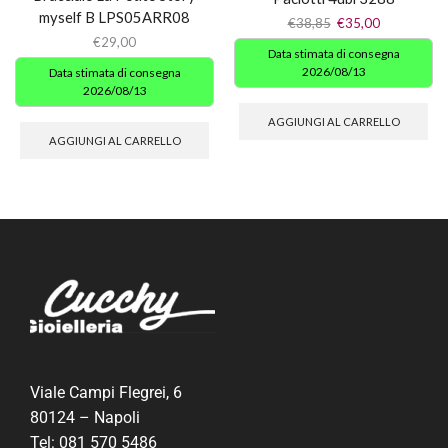
myself B LPS05ARR08
€
38,85
€
35,00
€
29,00
Data stimata di consegna
2026/08/13
Data stimata di consegna
2026/08/13
AGGIUNGI AL CARRELLO
AGGIUNGI AL CARRELLO
Viale Campi Flegrei, 6
80124 – Napoli
Tel:
081 570 5486