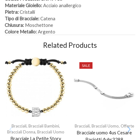
Materiale Gioiello:
Acciaio anallergico
Pietra:
Cristalli
Tipo di Bracciale:
Catena
Chiusura:
Moschettone
Colore Metallo:
Argento
Related Products
SALE
Bracciali
,
Bracciali Bambini
,
Bracciali
,
Bracciali Uomo
,
Offerte
Bracciali Donna
,
Bracciali Uomo
Bracciale uomo 4us Cesare
Bracciale La Petite Story
Paciotti 4ubr3288