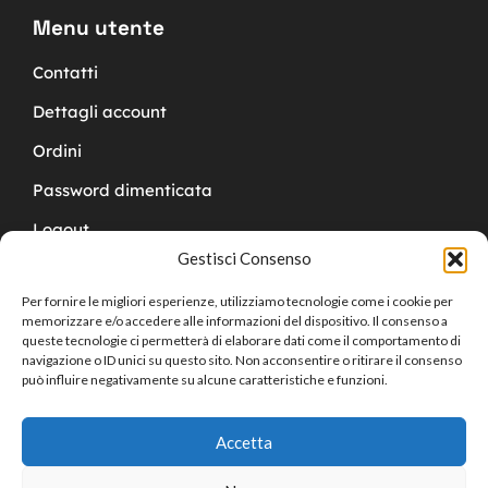
Menu utente
Contatti
Dettagli account
Ordini
Password dimenticata
Logout
Gestisci Consenso
Per fornire le migliori esperienze, utilizziamo tecnologie come i cookie per
memorizzare e/o accedere alle informazioni del dispositivo. Il consenso a
queste tecnologie ci permetterà di elaborare dati come il comportamento di
navigazione o ID unici su questo sito. Non acconsentire o ritirare il consenso
Copyright © 2024 Cucchy Gioielleria
può influire negativamente su alcune caratteristiche e funzioni.
Accetta