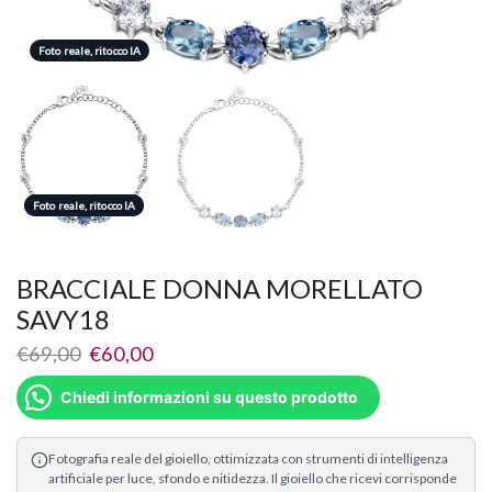
Foto reale, ritocco IA
Foto reale, ritocco IA
Foto reale, ritocco IA
BRACCIALE DONNA MORELLATO
SAVY18
€
69,00
€
60,00
Chiedi informazioni su questo prodotto
Fotografia reale del gioiello, ottimizzata con strumenti di intelligenza
artificiale per luce, sfondo e nitidezza. Il gioiello che ricevi corrisponde