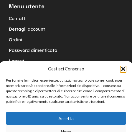
Menu utente
Contatti
Dettagli account
Ordini
Password dimenticata
Logout
Gestisci Consenso
Per fornire le migliori esperienze, utilizziamo tecnologie come i cookie per
memorizzare e/o accedere alle informazioni del dispositivo. Il consenso a
queste tecnologie ci permetterà di elaborare dati come il comportamento di
navigazione o ID unici su questo sito. Non acconsentire o ritirare il consenso
Copyright © 2024 Cucchy Gioielleria
può influire negativamente su alcune caratteristiche e funzioni.
Accetta
Nega