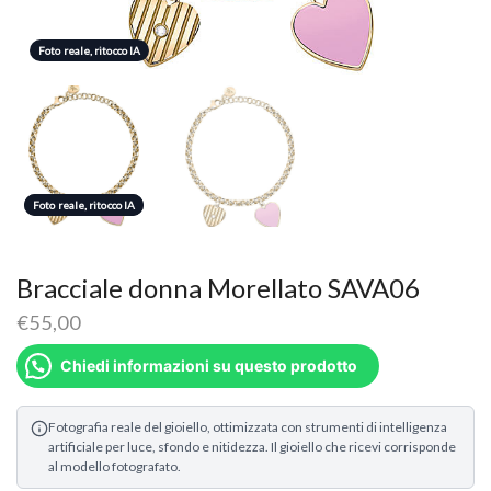
Foto reale, ritocco IA
Foto reale, ritocco IA
Foto reale, ritocco IA
Bracciale donna Morellato SAVA06
€
55,00
Chiedi informazioni su questo prodotto
Fotografia reale del gioiello, ottimizzata con strumenti di intelligenza
artificiale per luce, sfondo e nitidezza. Il gioiello che ricevi corrisponde
al modello fotografato.