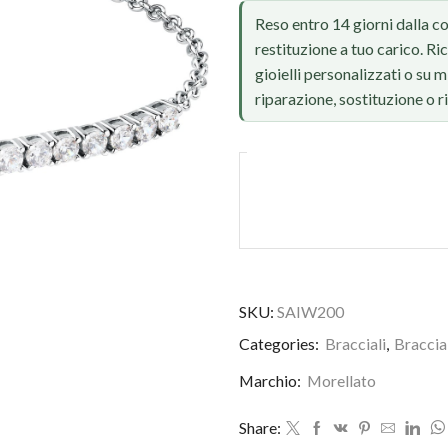
Reso entro 14 giorni dalla c
restituzione a tuo carico. Ri
gioielli personalizzati o su
riparazione, sostituzione o 
SKU:
SAIW200
Foto reale, ritocco IA
Categories:
Bracciali
,
Braccia
Marchio:
Morellato
Share: