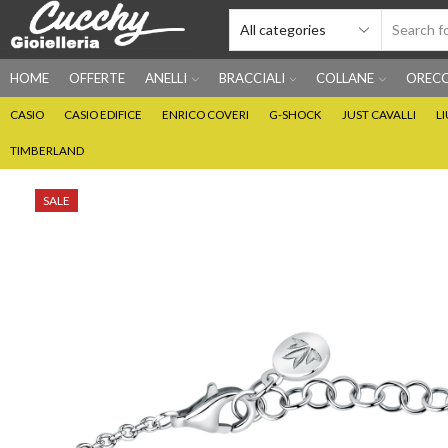
HOME
OFFERTE
ANELLI
BRACCIALI
COLLANE
ORECC
CASIO
CASIO EDIFICE
ENRICO COVERI
G-SHOCK
JUST CAVALLI
L
TIMBERLAND
SALE