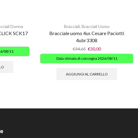
cciali Donna
Bracciali
,
Bracciali Uomo
e CLICK SCK17
Bracciale uomo 4us Cesare Paciotti
4ubr3308
€
34,65
€
30,00
26/08/11
Data stimata di consegna 2026/08/11
LO
AGGIUNGI AL CARRELLO
e