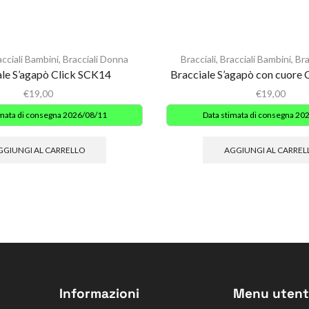
acciali Bambini
,
Bracciali Donna
Bracciali
,
Bracciali Bambini
,
Bra
ale S’agapò Click SCK14
Bracciale S’agapò con cuor
€
19,00
€
19,00
imata di consegna 2026/08/11
Data stimata di consegna 20
GGIUNGI AL CARRELLO
AGGIUNGI AL CARREL
Informazioni
Menu utent