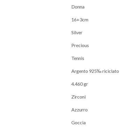
Donna
16+3cm
Silver
Precious
Tennis
Argento 925‰ riciclato
4.460 gr
Zirconi
Azzurro
Goccia