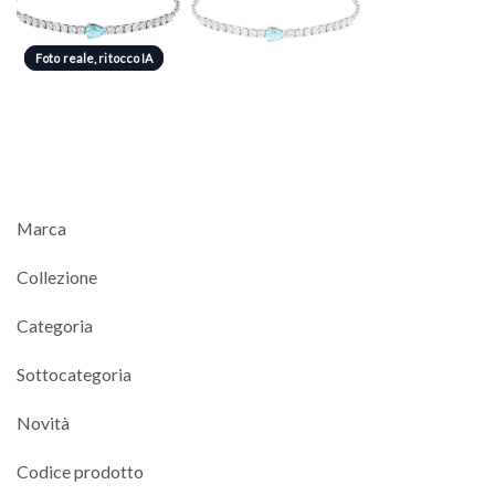
Foto reale, ritocco IA
Foto reale, ritocco IA
Marca
Collezione
Categoria
Sottocategoria
Novità
Codice prodotto