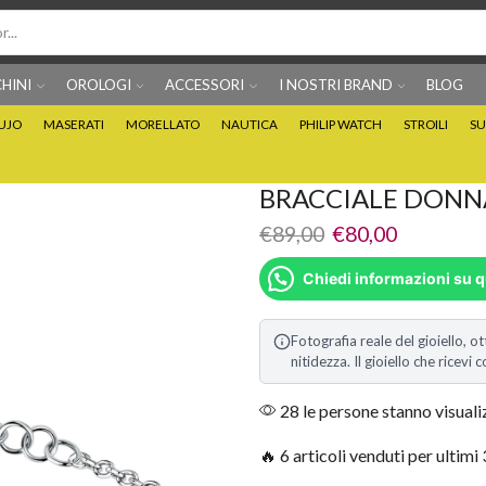
HINI
OROLOGI
ACCESSORI
I NOSTRI BRAND
BLOG
IUJO
MASERATI
MORELLATO
NAUTICA
PHILIP WATCH
STROILI
SU
Per info prodotti: 0815705486
Puoi Pagare anche 3 
BRACCIALE DONN
€
89,00
€
80,00
Chiedi informazioni su 
Fotografia reale del gioiello, ot
nitidezza. Il gioiello che ricev
28 le persone stanno visual
🔥 6 articoli venduti per ultimi