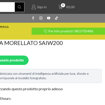
0
Sign in
€
0,00
PERGA
rate con Klarna
Per info prodotti: 0815705486
A MORELLATO SAIW200
questo prodotto
timizzata con strumenti di intelligenza artificiale per luce, sfondo e
i corrisponde al modello fotografato.
izzando questo prodotto proprio adesso
 3 hours