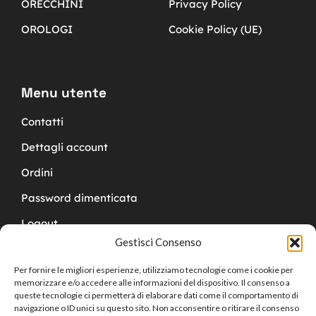
ORECCHINI
Privacy Policy
OROLOGI
Cookie Policy (UE)
Menu utente
Contatti
Dettagli account
Ordini
Password dimenticata
Logout
Gestisci Consenso
Per fornire le migliori esperienze, utilizziamo tecnologie come i cookie per
memorizzare e/o accedere alle informazioni del dispositivo. Il consenso a
queste tecnologie ci permetterà di elaborare dati come il comportamento di
navigazione o ID unici su questo sito. Non acconsentire o ritirare il consenso
Copyright © 2024 Cucchy Gioielleria