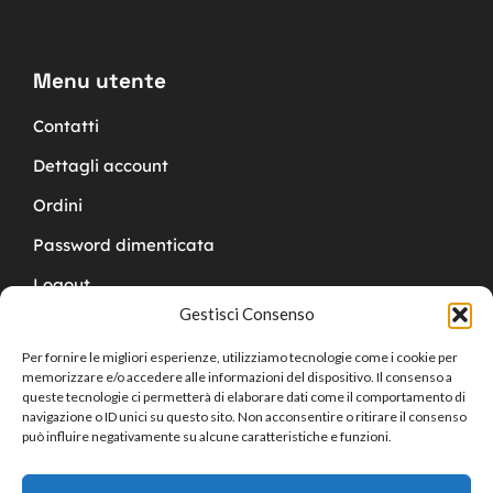
Menu utente
Contatti
Dettagli account
Ordini
Password dimenticata
Logout
Gestisci Consenso
Per fornire le migliori esperienze, utilizziamo tecnologie come i cookie per
memorizzare e/o accedere alle informazioni del dispositivo. Il consenso a
queste tecnologie ci permetterà di elaborare dati come il comportamento di
navigazione o ID unici su questo sito. Non acconsentire o ritirare il consenso
Copyright © 2024 Cucchy Gioielleria
può influire negativamente su alcune caratteristiche e funzioni.