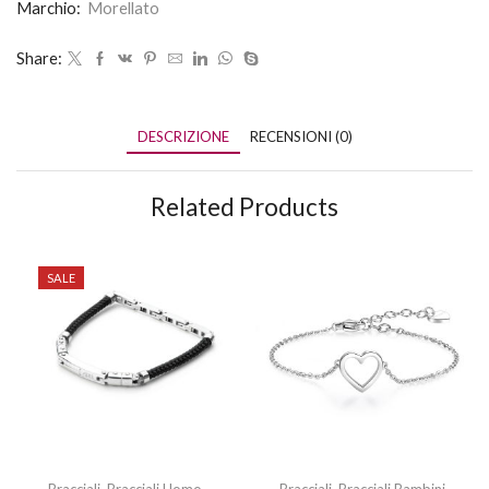
Marchio:
Morellato
Share:
DESCRIZIONE
RECENSIONI (0)
Related Products
SALE
Bracciali
,
Bracciali Uomo
Bracciali
,
Bracciali Bambini
,