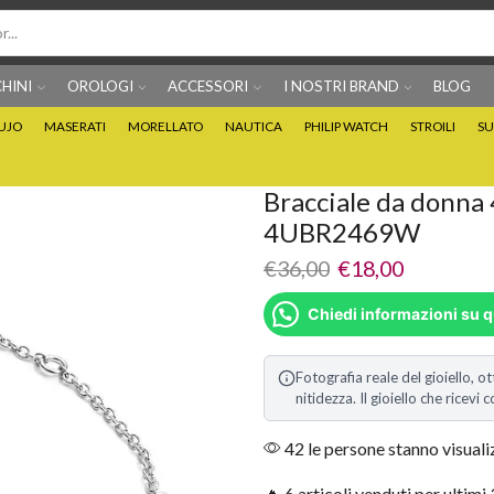
HINI
OROLOGI
ACCESSORI
I NOSTRI BRAND
BLOG
IUJO
MASERATI
MORELLATO
NAUTICA
PHILIP WATCH
STROILI
SU
Per info prodotti: 0815705486
Puoi Pagare anche 3 
Bracciale da donna 
4UBR2469W
€
36,00
€
18,00
Chiedi informazioni su 
Fotografia reale del gioiello, ot
nitidezza. Il gioiello che ricev
42 le persone stanno visual
🔥 6 articoli venduti per ultimi