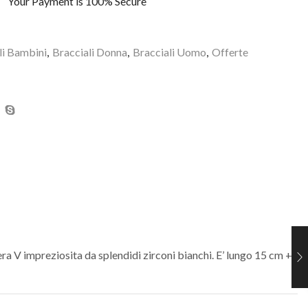
Your Payment is
100% Secure
li Bambini
,
Bracciali Donna
,
Bracciali Uomo
,
Offerte
ra V impreziosita da splendidi zirconi bianchi. E’ lungo 15 cm +