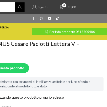
0
Sign in
€
0,00
PERGA
rate con Klarna
Per info prodotti: 0815705486
4US Cesare Paciotti Lettera V –
questo prodotto
timizzata con strumenti di intelligenza artificiale per luce, sfondo e
i corrisponde al modello fotografato.
izzando questo prodotto proprio adesso
 3 hours