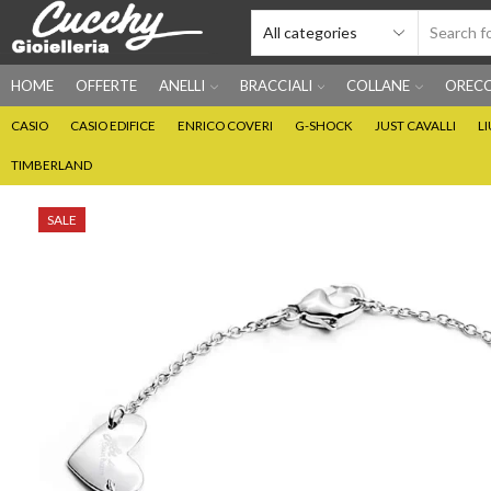
HOME
OFFERTE
ANELLI
BRACCIALI
COLLANE
ORECC
CASIO
CASIO EDIFICE
ENRICO COVERI
G-SHOCK
JUST CAVALLI
L
TIMBERLAND
SALE