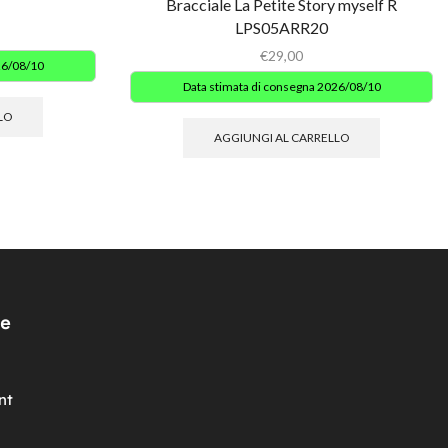
Bracciale La Petite Story myself R
LPS05ARR20
€
29,00
26/08/10
Data stimata di consegna 2026/08/10
LO
AGGIUNGI AL CARRELLO
e
nt