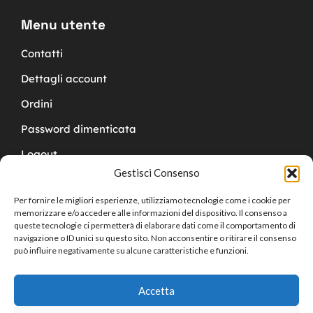
Menu utente
Contatti
Dettagli account
Ordini
Password dimenticata
Logout
Gestisci Consenso
Per fornire le migliori esperienze, utilizziamo tecnologie come i cookie per
memorizzare e/o accedere alle informazioni del dispositivo. Il consenso a
queste tecnologie ci permetterà di elaborare dati come il comportamento di
navigazione o ID unici su questo sito. Non acconsentire o ritirare il consenso
Copyright © 2024 Cucchy Gioielleria
può influire negativamente su alcune caratteristiche e funzioni.
Accetta