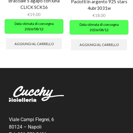
Bracciale S’agapò con luna
Paciotti in argento 925 stars
CLICK SCK16
4ubr3031w
€
19,00
€
18,00
Data stimata di consegna
Data stimata di consegna
2026/08/12
2026/08/12
AGGIUNGI AL CARRELLO
AGGIUNGI AL CARRELLO
Viale Campi Flegrei, 6
80124 – Napoli