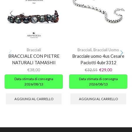
Bracciali
Bracciali
,
Bracciali Uomo
BRACCIALE CON PIETRE
Bracciale uomo 4us Cesare
NATURALI TAMASHII
Paciotti 4ubr3312
€
38,00
€
32,55
€
29,00
Data stimata di consegna
Data stimata di consegna
2026/08/13
2026/08/13
AGGIUNGI AL CARRELLO
AGGIUNGI AL CARRELLO