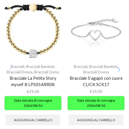
Bracciali
,
Bracciali Bambini
,
Bracciali
,
Bracciali Bambini
,
Bracciali Donna
,
Bracciali Uomo
Bracciali Donna
Bracciale La Petite Story
Bracciale S’agapò con cuore
myself B LPS05ARR08
CLICK SCK17
€
29,00
€
19,00
Data stimata di consegna
Data stimata di consegna
2026/08/10
2026/08/10
AGGIUNGI AL CARRELLO
AGGIUNGI AL CARRELLO