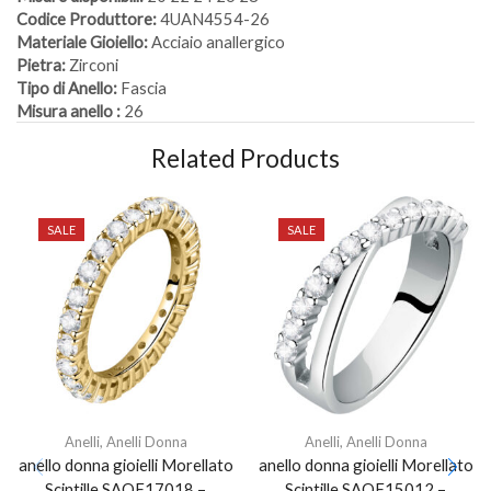
Codice Produttore:
4UAN4554-26
Materiale Gioiello:
Acciaio anallergico
Pietra:
Zirconi
Tipo di Anello:
Fascia
Misura anello :
26
Related Products
SALE
SALE
Anelli
,
Anelli Donna
Anelli
,
Anelli Donna
anello donna gioielli Morellato
anello donna gioielli Morellato
Scintille SAQF17018 –
Scintille SAQF15012 –