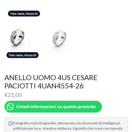
Foto reale, ritocco IA
Foto reale, ritocco IA
Foto reale, ritocco IA
ANELLO UOMO 4US CESARE
PACIOTTI 4UAN4554-26
€
21,00
Chiedi informazioni su questo prodotto
Fotografia reale del gioiello, ottimizzata con strumenti di intelligenza
artificiale per luce, sfondo e nitidezza. Il gioiello che ricevi corrisponde