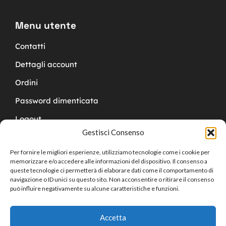
Menu utente
Contatti
Dettagli account
Ordini
Password dimenticata
Logout
Gestisci Consenso
Per fornire le migliori esperienze, utilizziamo tecnologie come i cookie per
memorizzare e/o accedere alle informazioni del dispositivo. Il consenso a
queste tecnologie ci permetterà di elaborare dati come il comportamento di
navigazione o ID unici su questo sito. Non acconsentire o ritirare il consenso
Copyright © 2024 Cucchy Gioielleria
può influire negativamente su alcune caratteristiche e funzioni.
Accetta