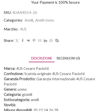
Your Payment is
100% Secure
SKU:
4UAN4554-26
Categories:
Anelli
,
Anelli Uomo
Marchio:
4US
Share:
DESCRIZIONE
RECENSIONI (0)
Marca:
4US Cesare Paciotti
Confezione:
Scatola originale 4US Cesare Paciotti
Garanzia Prodotto:
Garanzia Internazionale 4US Cesare
Paciotti
Genere:
uomo
Categoria:
gioielli
Sottocategoria:
anelli
Novità:
Misure disponibili:
20 22 24 26 28