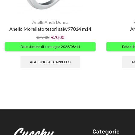
Anelli
,
Anelli Donna
Anello Morellato tesori saiw97014 m14
An
€
79,00
€
70,00
Data stimata di consegna 2026/08/11
Data st
AGGIUNGI AL CARRELLO
A
Categorie