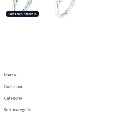
Foto reale, ritocco IA
Foto reale, ritocco IA
Marca
Collezione
Categoria
Sottocategoria