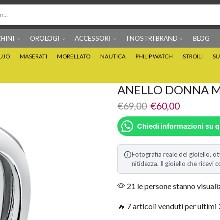
HINI
OROLOGI
ACCESSORI
I NOSTRI BRAND
BLOG
IUJO
MASERATI
MORELLATO
NAUTICA
PHILIP WATCH
STROILI
SU
Per info prodotti: 0815705486
Puoi Pagare anche 3 
ANELLO DONNA M
€
69,00
€
60,00
Chiedi informazioni su 
Fotografia reale del gioiello, ot
nitidezza. Il gioiello che ricev
21 le persone stanno visual
🔥 7 articoli venduti per ultimi