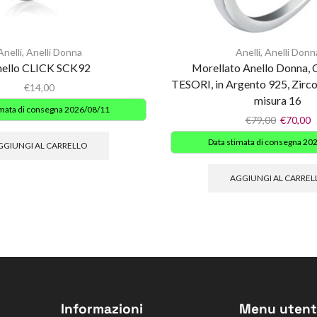
Anelli
,
Anelli Donna
Anelli
,
Anelli Donn
ello CLICK SCK92
Morellato Anello Donna, 
TESORI, in Argento 925, Zirc
€
14,00
misura 16
imata di consegna 2026/08/11
€
79,00
€
70,00
Data stimata di consegna 20
GGIUNGI AL CARRELLO
AGGIUNGI AL CARREL
Informazioni
Menu utent