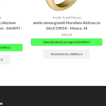
a
Anelli
,
Anelli Donna
Collezione
anello donna gioielli Morellato Abbraccio
oni – SAIW97 –
SAUC09014 – Misura: 14
€
44,00
Data stimata di consegna 2026/08/11
26/08/11
AGGIUNGI AL CARRELLO
LO
e