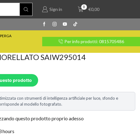
0
Sign in
€
0,00
PERGA
rate con Klarna
Per info prodotti: 0815705486
ORELLATO SAIW295014
questo prodotto
timizzata con strumenti di intelligenza artificiale per luce, sfondo e
i corrisponde al modello fotografato.
izzando questo prodotto proprio adesso
 3 hours