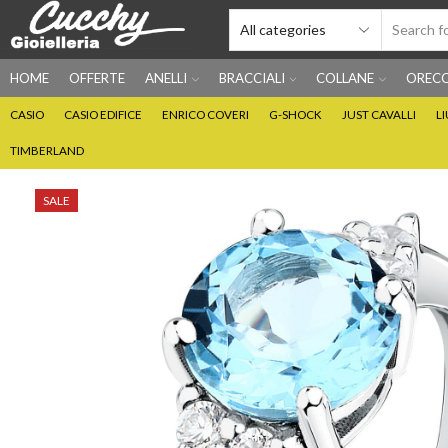
HOME
OFFERTE
ANELLI
BRACCIALI
COLLANE
ORECC
CASIO
CASIO EDIFICE
ENRICO COVERI
G-SHOCK
JUST CAVALLI
L
TIMBERLAND
SALE