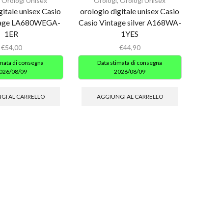
,
Orologi Unisex
Orologi
,
Orologi Unisex
gitale unisex Casio
orologio digitale unisex Casio
tage LA680WEGA-
Casio Vintage silver A168WA-
1ER
1YES
€
54,00
€
44,90
imata di consegna
Data stimata di consegna
026/08/09
2026/08/09
GI AL CARRELLO
AGGIUNGI AL CARRELLO