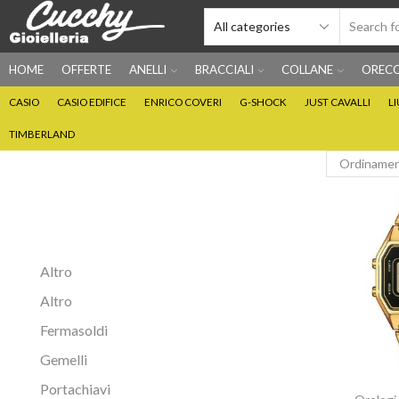
HOME
OFFERTE
ANELLI
BRACCIALI
COLLANE
ORECC
CASIO
CASIO EDIFICE
ENRICO COVERI
G-SHOCK
JUST CAVALLI
L
TIMBERLAND
Altro
Altro
Fermasoldi
Gemelli
Portachiavi