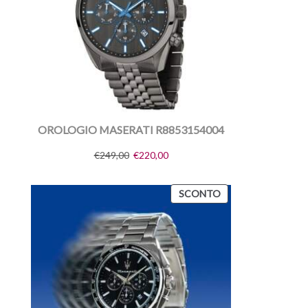
OROLOGIO MASERATI R8853154004
€
249,00
€
220,00
SCONTO