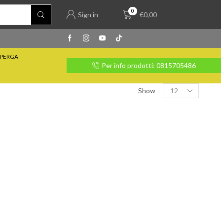
0
Sign in
€
0,00
PERGA
rate con Klarna
Per info prodotti: 0815705486
Show