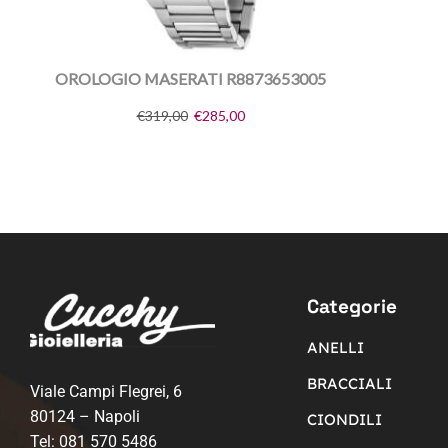
OROLOGIO MASERATI R8873653005
€
319,00
€
285,00
Categorie
ANELLI
BRACCIALI
Viale Campi Flegrei, 6
80124 – Napoli
CIONDILI
Tel:
081 570 5486