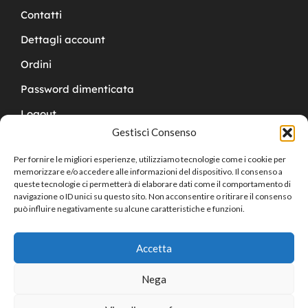
Contatti
Dettagli account
Ordini
Password dimenticata
Logout
Gestisci Consenso
Per fornire le migliori esperienze, utilizziamo tecnologie come i cookie per
memorizzare e/o accedere alle informazioni del dispositivo. Il consenso a
queste tecnologie ci permetterà di elaborare dati come il comportamento di
navigazione o ID unici su questo sito. Non acconsentire o ritirare il consenso
Copyright © 2024 Cucchy Gioielleria
può influire negativamente su alcune caratteristiche e funzioni.
Accetta
Nega