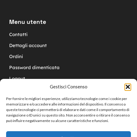
Menu utente
Contatti
Dettagli account
Ordini
Password dimenticata
Logout
Gestisci Consenso
Per fornire le migliori esperienze, utilizziamo tecnologie come i cookie per
memorizzare e/o accedere alle informazioni del dispositivo. Il consenso a
queste tecnologie ci permetterà di elaborare dati come il comportamento di
navigazione o ID unici su questo sito. Non acconsentire o ritirare il consenso
Copyright © 2024 Cucchy Gioielleria
può influire negativamente su alcune caratteristiche e funzioni.