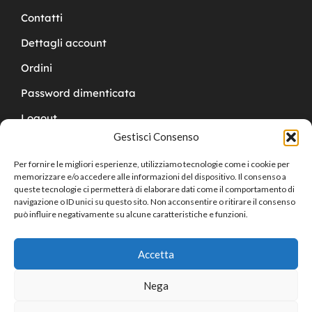
Contatti
Dettagli account
Ordini
Password dimenticata
Logout
Gestisci Consenso
Per fornire le migliori esperienze, utilizziamo tecnologie come i cookie per
memorizzare e/o accedere alle informazioni del dispositivo. Il consenso a
queste tecnologie ci permetterà di elaborare dati come il comportamento di
navigazione o ID unici su questo sito. Non acconsentire o ritirare il consenso
Copyright © 2024 Cucchy Gioielleria
può influire negativamente su alcune caratteristiche e funzioni.
Accetta
Nega