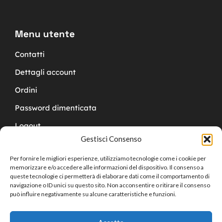
Menu utente
Contatti
Dettagli account
Ordini
Password dimenticata
Logout
Gestisci Consenso
Per fornire le migliori esperienze, utilizziamo tecnologie come i cookie per
memorizzare e/o accedere alle informazioni del dispositivo. Il consenso a
queste tecnologie ci permetterà di elaborare dati come il comportamento di
navigazione o ID unici su questo sito. Non acconsentire o ritirare il consenso
Copyright © 2024 Cucchy Gioielleria
può influire negativamente su alcune caratteristiche e funzioni.